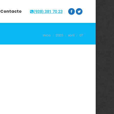
Contacto
(938) 381 70 23
Facebook
Twitter
Estás aquí:
Inicio
2020
abril
07