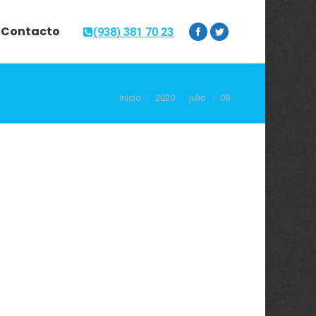
Contacto
(938) 381 70 23
Facebook
Twitter
Estás aquí:
Inicio
2020
julio
08